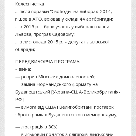
Колесніченка
… після поразки “Свободи” на виборах-2014, –
пішов в АТО, воював у складі 44 артбригади;
… в 2015 р. – брав участь у виборах голови
Львова, програв Садовому;
… з листопада 2015 р. – депутат львівської
облради;
ПЕРЕДВИБОРЧА ПРОГРАМА:
– війна:
— розрив Мінських домовленостей;
— заміна Нормандського формату на
Будапештський [Україна-США-Великобританія-
РФ];
— вимога від США і Великобританії поставок
зброї в рамках Будапештського меморандуму;
— люстрація в ЗСУ;
— військовий податок з олігархів; військовий