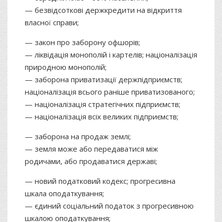
— безвідсоткові держкредити на відкриття
власної справи;
— закон про заборону офшорів;
— ліквідація монополій і картелів; націоналізація
природною монополій;
— заборона приватизації держпідприємств;
націоналізація всього раніше приватизованого;
— націоналізація стратегічних підприємств;
— націоналізація всіх великих підприємств;
— заборона на продаж землі;
— земля може або передаватися між
родичами, або продаватися державі;
— новий податковий кодекс; прогресивна
шкала оподаткування;
— єдиний соціальний податок з прогресивною
шкалою оподаткування;