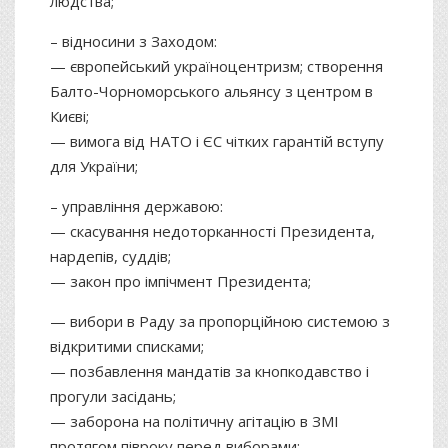
людства;
– відносини з Заходом:
— європейський україноцентризм; створення
Балто-Чорноморського альянсу з центром в
Києві;
— вимога від НАТО і ЄС чітких гарантій вступу
для України;
– управління державою:
— скасування недоторканності Президента,
нардепів, суддів;
— закон про імпічмент Президента;
— вибори в Раду за пропорційною системою з
відкритими списками;
— позбавлення мандатів за кнопкодавство і
прогули засідань;
— заборона на політичну агітацію в ЗМІ
протягом півроку перед виборами;