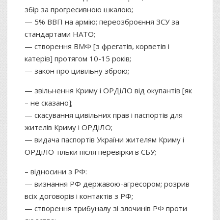
збір за прогресивною шкалою;
— 5% ВВП на армію; переозброєння ЗСУ за
стандартами НАТО;
— створення ВМФ [з фрегатів, корветів і
катерів] протягом 10-15 років;
— закон про цивільну зброю;
— звільнення Криму і ОРДіЛО від окупантів [як
– не сказано];
— скасування цивільних прав і паспортів для
жителів Криму і ОРДіЛО;
— видача паспортів України жителям Криму і
ОРДіЛО тільки після перевірки в СБУ;
– відносини з РФ:
— визнання РФ державою-агресором; розрив
всіх договорів і контактів з РФ;
— створення трибуналу зі злочинів РФ проти