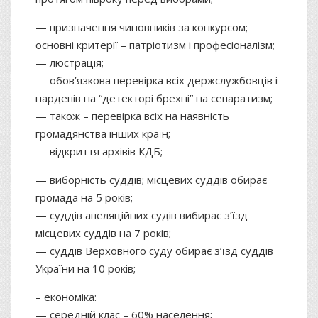
— призначення чиновників за конкурсом;
основні критерії – патріотизм і професіоналізм;
— люстрація;
— обов’язкова перевірка всіх держслужбовців і
нардепів на “детекторі брехні” на сепаратизм;
— також – перевірка всіх на наявність
громадянства інших країн;
— відкриття архівів КДБ;
— виборність суддів; місцевих суддів обирає
громада на 5 років;
— суддів апеляційних судів вибирає з’їзд
місцевих суддів на 7 років;
— суддів Верховного суду обирає з’їзд суддів
України на 10 років;
– економіка:
— середній клас – 60% населення;