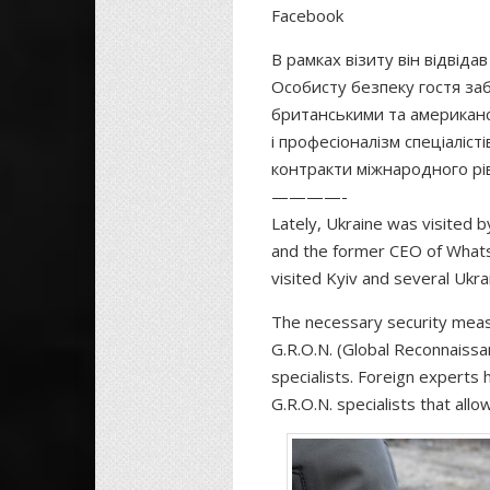
Facebook
В рамках візиту він відвідав
Особисту безпеку гостя заб
британськими та американс
і професіоналізм спеціаліст
контракти міжнародного рі
————-
Lately, Ukraine was visited 
and the former CEO of What
visited Kyiv and several Ukrai
The necessary security meas
G.R.O.N. (Global Reconnaissa
specialists. Foreign experts 
G.R.O.N. specialists that all