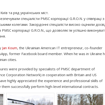
 Київ та ряд українських міст.
езпечували спеціалісти PMSC корпорації G.R.O.N. у співпраці з
ькими колегами. Закордонні спеціалісти високо оцінили досві
ів PMSC корпорації G.R.O.N., що дозволяє їм успішно виконува
вня.
by
Jan Koum
, the Ukrainian American IT entrepreneur, co-founder
sApp, former Facebook board member. When he was in Ukraine 
nian cities.
ures were provided by specialists of PMSC department of
nce Corporation Network) in cooperation with Britain and US
have highly appreciated the experience and professional skills of
ow them successfully perform high-level international contracts.