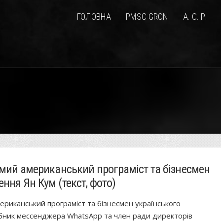
ГОЛОВНА
PMSC GRON
А. С. Р.
домий американський програміст та бізнесмен
ння Ян Кум (текст, фото)
мериканський програміст та бізнесмен українського
бник мессенджера WhatsApp та член ради директорів