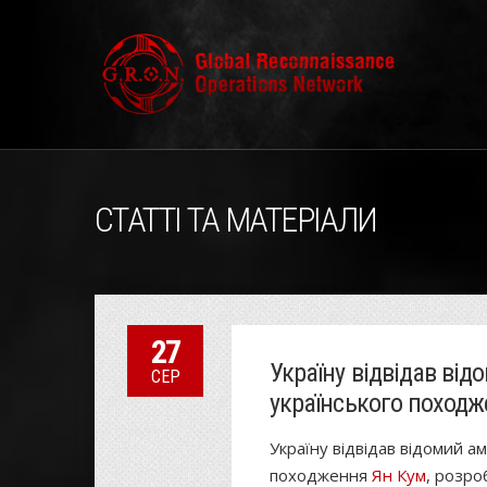
СТАТТІ ТА МАТЕРІАЛИ
27
Україну відвідав ві
СЕР
українського походже
Україну відвідав відомий а
походження
Ян Кум
, розро